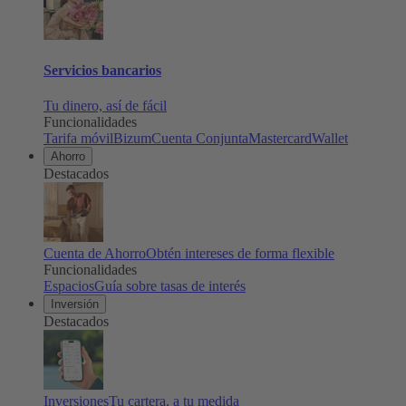
Servicios bancarios
Tu dinero, así de fácil
Funcionalidades
Tarifa móvil
Bizum
Cuenta Conjunta
Mastercard
Wallet
Ahorro
Destacados
Cuenta de Ahorro
Obtén intereses de forma flexible
Funcionalidades
Espacios
Guía sobre tasas de interés
Inversión
Destacados
Inversiones
Tu cartera, a tu medida