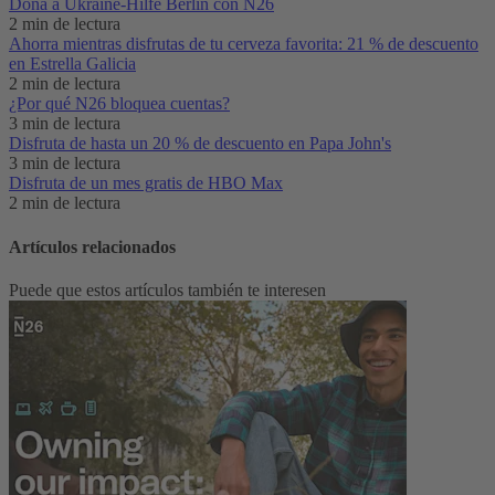
Dona a Ukraine-Hilfe Berlin con N26
2 min de lectura
Ahorra mientras disfrutas de tu cerveza favorita: 21 % de descuento
en Estrella Galicia
2 min de lectura
¿Por qué N26 bloquea cuentas?
3 min de lectura
Disfruta de hasta un 20 % de descuento en Papa John's
3 min de lectura
Disfruta de un mes gratis de HBO Max
2 min de lectura
Artículos relacionados
Puede que estos artículos también te interesen