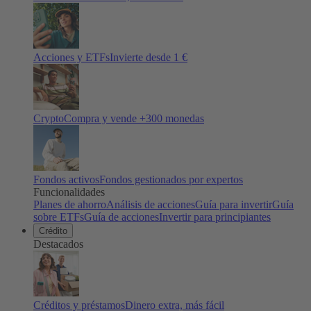
Acciones y ETFs
Invierte desde 1 €
Crypto
Compra y vende +
300
monedas
Fondos activos
Fondos gestionados por expertos
Funcionalidades
Planes de ahorro
Análisis de acciones
Guía para invertir
Guía
sobre ETFs
Guía de acciones
Invertir para principiantes
Crédito
Destacados
Créditos y préstamos
Dinero extra, más fácil