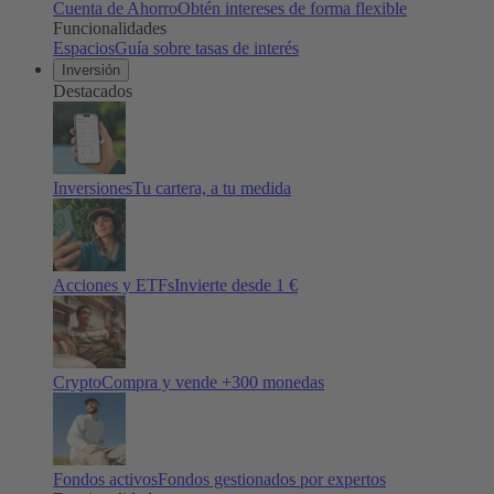
Cuenta de Ahorro
Obtén intereses de forma flexible
Funcionalidades
Espacios
Guía sobre tasas de interés
Inversión
Destacados
Inversiones
Tu cartera, a tu medida
Acciones y ETFs
Invierte desde 1 €
Crypto
Compra y vende +
300
monedas
Fondos activos
Fondos gestionados por expertos