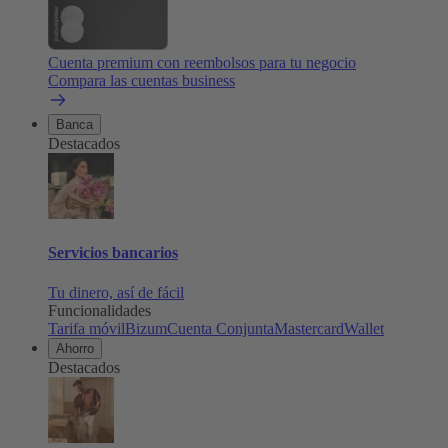
Cuenta premium con reembolsos para tu negocio
Compara las cuentas business
Banca
Destacados
Servicios bancarios
Tu dinero, así de fácil
Funcionalidades
Tarifa móvil
Bizum
Cuenta Conjunta
Mastercard
Wallet
Ahorro
Destacados