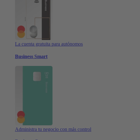
La cuenta gratuita para autónomos
Business Smart
Administra tu negocio con más control