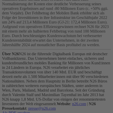
Normalisierung der Kosten eine deutliche Verbesserung seines
operativen Ergebnisses auf rund -80 Millionen Euro (c. +50% ggü.
dem Vorjahr).
Der Fehlbetrag der Mobilen Bank erhöhte sich als
Folge der Investitionen in ihre Infrastruktur im Geschäftsjahr 2022
um 24% auf 213,4 Millionen Euro (GJ-21: 172,4 Millionen Euro).
Aufgrund von operativen Effizienzgewinnen rechnet N26 für 2023
mit einem mehr als halbierten Fehlbetrag von rund 100 Millionen
Euro.
Durch beschleunigtes Kundenwachstum bei verbesserter
Kundenrentabilität erwartet das Unternehmen, in der zweiten
Jahreshälfte 2024 auf monatlicher Basis profitabel zu werden.
Über N26
N26 ist die führende Digitalbank Europas mit deutscher
Vollbanklizenz. Das Unternehmen bietet einfaches, sicheres und
kundenfreundliches mobiles Banking für Millionen von Kund:innen
in 24 Ländern in Europa. N26 verarbeitet ein jährliches
Transaktionsvolumen von über 140 Mrd. EUR und beschäftigt
derzeit mehr als 1.500 Mitarbeiter:innen mit über 90 verschiedenen
Nationalitäten. Neben dem Hauptsitz in Berlin betreibt N26 Büros
in zahlreichen weiteren europäischen Städten, unter anderem in
Wien, Paris, Mailand, Madrid und Barcelona. Seit der Gründung
durch Valentin Stalf und Maximilian Tayenthal im Jahr 2013 hat
N26 knapp 1,8 Mrd. US-Dollar von einigen der renommiertesten
Investoren der Welt eingesammelt.
Website
:
n26.com
|
N26
Pressekontakt
:
presse@n26.com
Als PDF ansehen