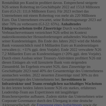
Rentabilität pro Kund:in profitiert davon. Entsprechend steigerte
N26 seinen Rohertrag im Geschäftsjahr 2022 auf 153,8 Millionen
Euro (GJ-21: 111,6 Millionen Euro). Für 2023 rechnet das
Unternehmen mit einem Rohertrag von mehr als 220 Millionen
Euro. Das Unternehmen erwartet, seine Rohertragsmarge 2023 auf
über 70% zu verbessern (GJ-22: 65%).
Anhaltendes
Einlagenwachstum treibt Zinserträge
Durch wachsendes
Verbrauchervertrauen verzeichnet N26 selbst im Kontext
makroökonomischer Herausforderungen anhaltendes Wachstum
seiner Kundeneinlagen. Bis Ende des Jahres 2023 wird die Mobile
Bank voraussichtlich rund 8 Milliarden Euro an Kundeneinlagen
verwalten (c. +11% ggü. dem Vorjahr). Ende 2022 verwaltete N26
7,2 Milliarden Euro an Kundeneinlagen (+20% ggü. dem Vorjahr).
Durch einen Ausbau seiner Treasury-Aktivitäten profitiert N26 mit
diesen Einlagen als voll lizenzierte Bank vom steigenden
Zinsumfeld. Im Ergebnis erwartet N26, dass Zinserträge im
Geschäftsjahr 2023 rund 40% der Gesamterträge des Unternehmens
ausmachen werden. 2022 steuerten Zinserträge rund 30% zu den
Gesamterträgen des Unternehmens bei.
Investitionen in
Infrastruktur und Teams ermöglichen nachhaltiges Wachstum
In den letzten beiden Jahren konnte N26 ein starkes, erfahrenes
Leadership-Team aus Expert:innen mit langjähriger
Branchenexpertise aufbauen. Zudem stärkte das Unternehmen seine
Corporate Governance durch den Übergang in eine deutsche
Aktiengesellschaft, die
Ernennung eines Aufsichtsrats
sowie die