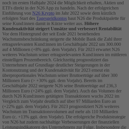
noch im ersten Halbjahr 2024 die Möglichkeit erhalten, Aktien und
ETFs direkt in der N26 App zu handeln.
Nach der erfolgreichen
Einführung von
N26 Krypto
im Jahr 2022 sowie dem kürzlich
erfolgten Start des
Tagesgeldkontos
baut N26 die Produktpalette für
seine Kund:innen damit in Kürze weiter aus.
Höhere
Kundenaktivität steigert Umsätze und verbessert Rentabilität
Vor dem Hintergrund der seit Ende 2021 bestehenden
Wachstumsbeschränkung steigerte die Mobile Bank die Zahl ihrer
ertragsrelevanten Kund:innen im Geschäftsjahr 2022 um 300.000
auf 4 Millionen (+8% ggü. dem Vorjahr). Für 2023 erwartet N26
weiteres Wachstum seiner ertragsrelevanten Kund:innen im mittleren
einstelligen Prozentbereich. Gleichzeitig prognostiziert das
Unternehmen auf Grundlage deutlicher Steigerungen in der
Kontonutzung und der Kundenaktivität für 2023 erneut ein
überproportionales Wachstum seiner Bruttoerträge auf über 300
Millionen Euro (> +30% ggü. dem Vorjahr). Bereits im
Geschäftsjahr 2022 steigerte N26 seine Bruttoerträge auf 236,3
Millionen Euro (+24% ggü. dem Vorjahr).
Auch das Volumen der
durch N26 Kund:innen getätigten Transaktionen wuchs 2022 im
Vergleich zum Vorjahr deutlich auf über 97 Milliarden Euro an
(+22% ggü. dem Vorjahr). Für 2023 prognostiziert N26 weiteres
Wachstum im Transaktionsvolumen auf mehr als 110 Milliarden
Euro (c. +13% ggü. dem Vorjahr).
Die erfolgreiche Produktstrategie
von N26 hat zudem nachhaltige Verbesserungen der finanziellen
Leistungsindikatoren des Unternehmens zur Folge. Insbesondere die