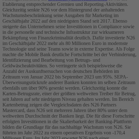
Etablierung entsprechender Gremien und Reporting-Aktivitäten.
Gleichzeitig senkte N26 vor dem Hintergrund der anhaltenden
Wachstumsbeschränkung seine Ausgaben für Marketing im
Geschäftsjahr 2022 auf den niedrigsten Stand seit 2017. Ebenso
steigerte das Unternehmen seine Investitionen in Compliance sowie
in die personelle und technische Infrastruktur zur wirksameren
Bekämpfung von Finanzkriminalität deutlich. Dafür investierte N26
im Geschäftsjahr 2022 mehr als 80 Millionen Euro in modernste
Technologie und seine Teams sowie in externe Expertise.
Als Folge
machte die Mobile Bank deutliche Fortschritte bei der Verhinderung,
Identifizierung und Bearbeitung von Betrugs- und
Geldwäscheaktivitäten. So verringerte sich beispielsweise die
Anzahl der Auskunftsersuchen von deutschen Behörden im
Zeitraum von Januar 2022 bis September 2023 um 95%. SEPA-
Überweisungsrückrufe anderer Banken konnten im selben Zeitraum
ebenfalls um über 90% gesenkt werden. Gleichzeitig konnte die
Karten-Betrugsrate, einer der größten weltweiten Treiber für Betrug,
seit Jahren auf sehr niedrigem Niveau gehalten werden. Im Bereich
Kartenbetrug zeigen die Vergleichsdaten des N26 Partners
Mastercard, dass N26 seit mehreren Jahren über 80% unter dem
weltweiten Durchschnitt der Banken liegt.
Die für diese Fortschritte
erfolgten Investitionen in die Skalierbarkeit der Banking-Plattform
bilden die Grundlage für das nachhaltige Wachstum von N26. Sie
führten im Jahr 2022 zu einem operativen Ergebnis von -170,4
Millionen Euro. Im Jahr 2023 erwartet N26 nach einer