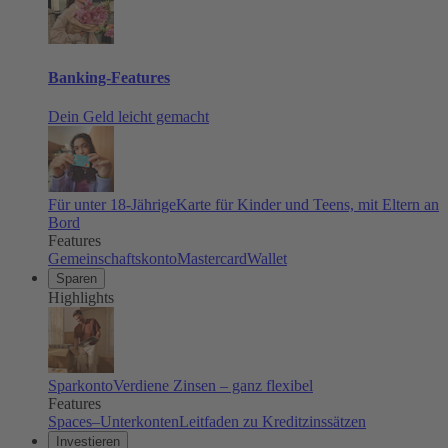
Banking-Features
Dein Geld leicht gemacht
Für unter 18-Jährige
Karte für Kinder und Teens, mit Eltern an
Bord
Features
Gemeinschaftskonto
Mastercard
Wallet
Sparen
Highlights
Sparkonto
Verdiene Zinsen – ganz flexibel
Features
Spaces–Unterkonten
Leitfaden zu Kreditzinssätzen
Investieren