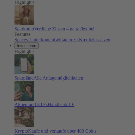
Highlights
Sparkonto
Verdiene Zinsen – ganz flexibel
Features
Spaces–Unterkonten
Leitfaden zu Kreditzinssätzen
Investieren
Highlights
Sparpläne
Alle Anlagemöglichkeiten
Aktien und ETFs
Handle ab 1 €
Krypto
Kaufe und verkaufe über 400 Coins