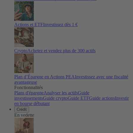
Actions et ETF
Investissez dès 1 €
Crypto
Achetez et vendez plus de
300
actifs
Plan d’Épargne en Actions PEA
Investissez avec une fiscalité
avantageuse
Fonctionnalités
Plans d'épargne
Analyser les actifs
Guide
investissements
Guide crypto
Guide ETF
Guide actions
Investir
en bourse débutant
Crédit
En vedette