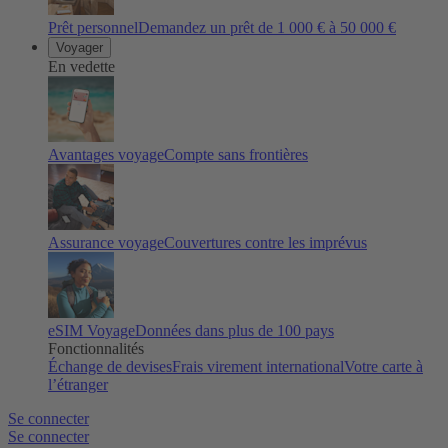
Prêt personnel
Demandez un prêt de 1 000 € à 50 000 €
Voyager
En vedette
Avantages voyage
Compte sans frontières
Assurance voyage
Couvertures contre les imprévus
eSIM Voyage
Données dans plus de 100 pays
Fonctionnalités
Échange de devises
Frais virement international
Votre carte à
l’étranger
Se connecter
Se connecter