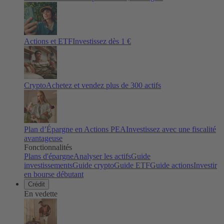
Actions et ETF
Investissez dès 1 €
Crypto
Achetez et vendez plus de
300
actifs
Plan d’Épargne en Actions PEA
Investissez avec une fiscalité
avantageuse
Fonctionnalités
Plans d'épargne
Analyser les actifs
Guide
investissements
Guide crypto
Guide ETF
Guide actions
Investir
en bourse débutant
Crédit
En vedette