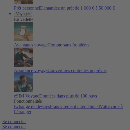
Prêt personnel
Demandez un prêt de 1 000 € à 50 000 €
Voyager
En vedette
Avantages voyage
Compte sans frontières
Assurance voyage
Couvertures contre les imprévus
eSIM Voyage
Données dans plus de 100 pays
Fonctionnalités
Échange de devises
Frais virement international
Votre carte à
l’étranger
Se connecter
Se connecter