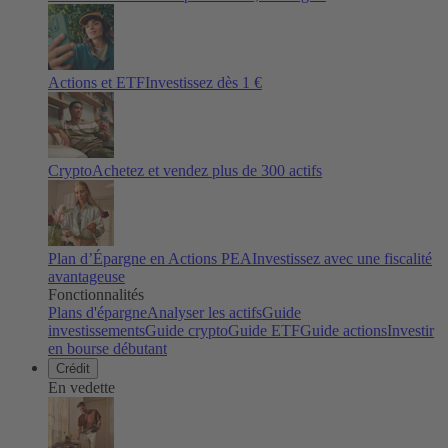
Actions et ETF
Investissez dès 1 €
Crypto
Achetez et vendez plus de
300
actifs
Plan d’Épargne en Actions PEA
Investissez avec une fiscalité
avantageuse
Fonctionnalités
Plans d'épargne
Analyser les actifs
Guide
investissements
Guide crypto
Guide ETF
Guide actions
Investir
en bourse débutant
Crédit
En vedette