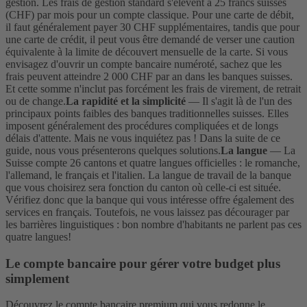
gestion. Les frais de gestion standard s'élèvent à 25 francs suisses
(CHF) par mois pour un compte classique. Pour une carte de débit,
il faut généralement payer 30 CHF supplémentaires, tandis que pour
une carte de crédit, il peut vous être demandé de verser une caution
équivalente à la limite de découvert mensuelle de la carte. Si vous
envisagez d'ouvrir un compte bancaire numéroté, sachez que les
frais peuvent atteindre 2 000 CHF par an dans les banques suisses.
Et cette somme n'inclut pas forcément les frais de virement, de retrait
ou de change.
La rapidité et la simplicité
— Il s'agit là de l'un des
principaux points faibles des banques traditionnelles suisses. Elles
imposent généralement des procédures compliquées et de longs
délais d'attente. Mais ne vous inquiétez pas ! Dans la suite de ce
guide, nous vous présenterons quelques solutions.
La langue
— La
Suisse compte 26 cantons et quatre langues officielles : le romanche,
l'allemand, le français et l'italien. La langue de travail de la banque
que vous choisirez sera fonction du canton où celle-ci est située.
Vérifiez donc que la banque qui vous intéresse offre également des
services en français. Toutefois, ne vous laissez pas décourager par
les barrières linguistiques : bon nombre d'habitants ne parlent pas ces
quatre langues!
Le compte bancaire pour gérer votre budget plus
simplement
Découvrez le compte bancaire premium qui vous redonne le