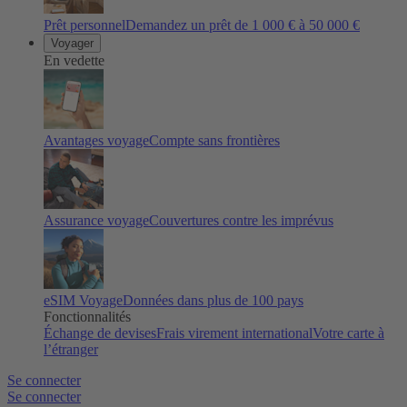
Prêt personnel
Demandez un prêt de 1 000 € à 50 000 €
Voyager
En vedette
Avantages voyage
Compte sans frontières
Assurance voyage
Couvertures contre les imprévus
eSIM Voyage
Données dans plus de 100 pays
Fonctionnalités
Échange de devises
Frais virement international
Votre carte à
l’étranger
Se connecter
Se connecter