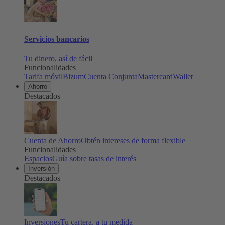
Servicios bancarios
Tu dinero, así de fácil
Funcionalidades
Tarifa móvil
Bizum
Cuenta Conjunta
Mastercard
Wallet
Ahorro
Destacados
Cuenta de Ahorro
Obtén intereses de forma flexible
Funcionalidades
Espacios
Guía sobre tasas de interés
Inversión
Destacados
Inversiones
Tu cartera, a tu medida