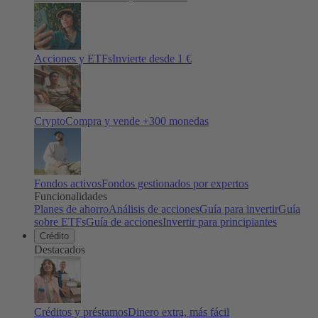
Acciones y ETFs
Invierte desde 1 €
Crypto
Compra y vende +
300
monedas
Fondos activos
Fondos gestionados por expertos
Funcionalidades
Planes de ahorro
Análisis de acciones
Guía para invertir
Guía
sobre ETFs
Guía de acciones
Invertir para principiantes
Crédito
Destacados
Créditos y préstamos
Dinero extra, más fácil