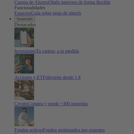
Cuenta de Ahorro
Obtén intereses de forma flexible
Funcionalidades
Espacios
Guía sobre tasas de interés
Inversión
Destacados
Inversiones
Tu cartera, a tu medida
Acciones y ETFs
Invierte desde 1 €
Crypto
Compra y vende +
300
monedas
Fondos activos
Fondos gestionados por expertos