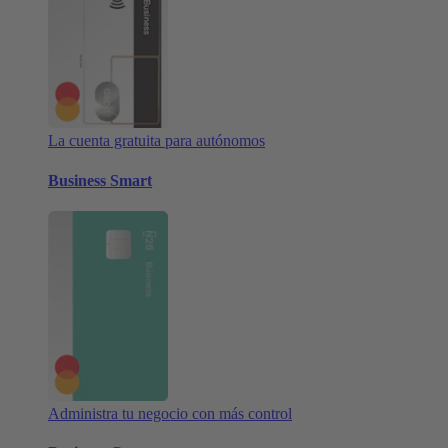
La cuenta gratuita para autónomos
Business Smart
Administra tu negocio con más control