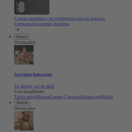
Cuenta premium con reembolsos para tu negocio
Compara las cuentas business
Banca
Destacados
Servicios bancarios
Tu dinero, así de fácil
Funcionalidades
Tarifa móvil
Bizum
Cuenta Conjunta
Mastercard
Wallet
Ahorro
Destacados