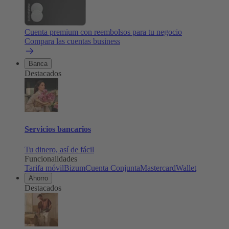
Cuenta premium con reembolsos para tu negocio
Compara las cuentas business
Banca
Destacados
Servicios bancarios
Tu dinero, así de fácil
Funcionalidades
Tarifa móvil
Bizum
Cuenta Conjunta
Mastercard
Wallet
Ahorro
Destacados