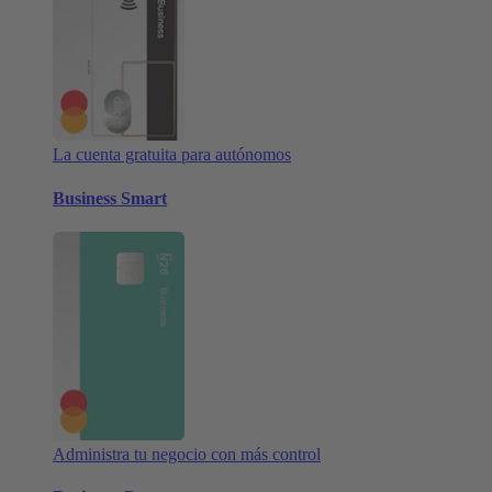
La cuenta gratuita para autónomos
Business Smart
Administra tu negocio con más control