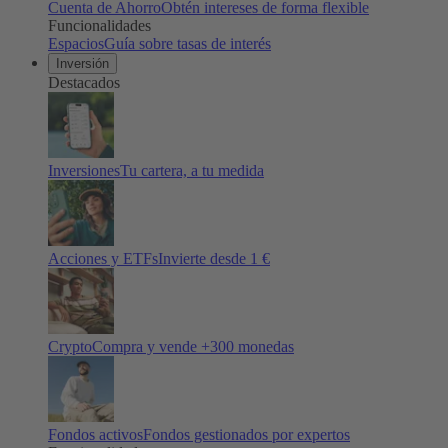
Cuenta de Ahorro
Obtén intereses de forma flexible
Funcionalidades
Espacios
Guía sobre tasas de interés
Inversión
Destacados
Inversiones
Tu cartera, a tu medida
Acciones y ETFs
Invierte desde 1 €
Crypto
Compra y vende +
300
monedas
Fondos activos
Fondos gestionados por expertos