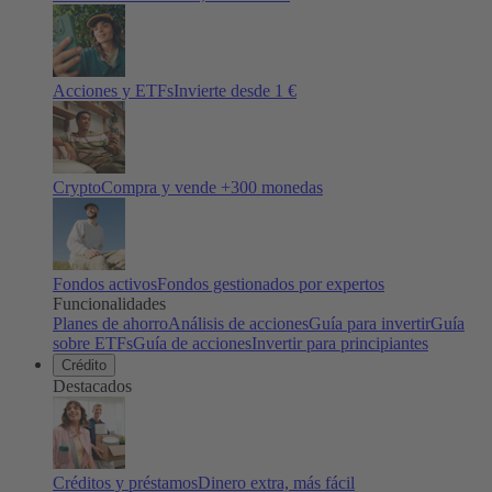
Acciones y ETFs
Invierte desde 1 €
Crypto
Compra y vende +
300
monedas
Fondos activos
Fondos gestionados por expertos
Funcionalidades
Planes de ahorro
Análisis de acciones
Guía para invertir
Guía
sobre ETFs
Guía de acciones
Invertir para principiantes
Crédito
Destacados
Créditos y préstamos
Dinero extra, más fácil