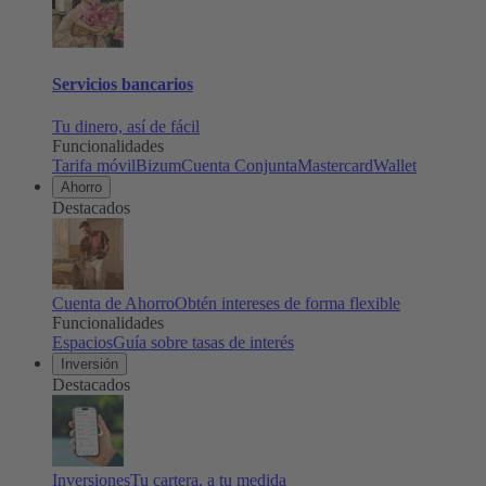
Servicios bancarios
Tu dinero, así de fácil
Funcionalidades
Tarifa móvil
Bizum
Cuenta Conjunta
Mastercard
Wallet
Ahorro
Destacados
Cuenta de Ahorro
Obtén intereses de forma flexible
Funcionalidades
Espacios
Guía sobre tasas de interés
Inversión
Destacados
Inversiones
Tu cartera, a tu medida