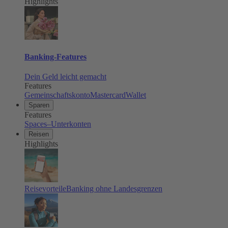
Highlights
Banking-Features
Dein Geld leicht gemacht
Features
Gemeinschaftskonto
Mastercard
Wallet
Sparen
Features
Spaces–Unterkonten
Reisen
Highlights
Reisevorteile
Banking ohne Landesgrenzen