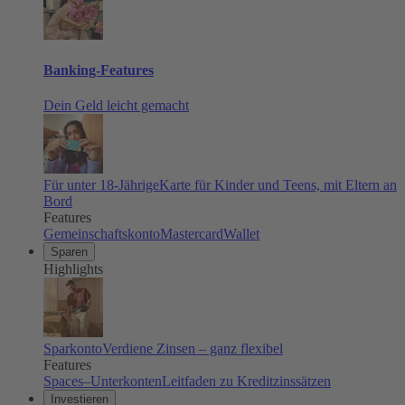
Banking-Features
Dein Geld leicht gemacht
Für unter 18-Jährige
Karte für Kinder und Teens, mit Eltern an
Bord
Features
Gemeinschaftskonto
Mastercard
Wallet
Sparen
Highlights
Sparkonto
Verdiene Zinsen – ganz flexibel
Features
Spaces–Unterkonten
Leitfaden zu Kreditzinssätzen
Investieren