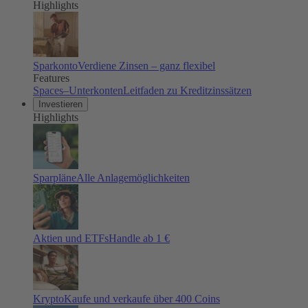
Highlights
Sparkonto
Verdiene Zinsen – ganz flexibel
Features
Spaces–Unterkonten
Leitfaden zu Kreditzinssätzen
Investieren
Highlights
Sparpläne
Alle Anlagemöglichkeiten
Aktien und ETFs
Handle ab 1 €
Krypto
Kaufe und verkaufe über 400 Coins