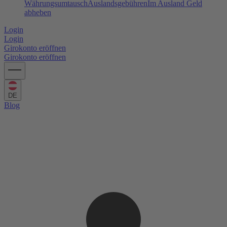
Währungsumtausch
Auslandsgebühren
Im Ausland Geld
abheben
Login
Login
Girokonto eröffnen
Girokonto eröffnen
DE
Blog