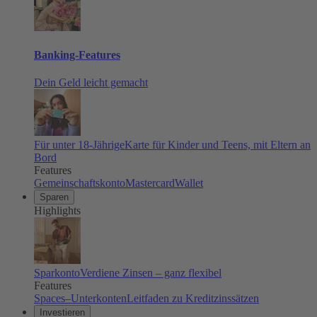
Banking-Features
Dein Geld leicht gemacht
Für unter 18-Jährige
Karte für Kinder und Teens, mit Eltern an
Bord
Features
Gemeinschaftskonto
Mastercard
Wallet
Sparen
Highlights
Sparkonto
Verdiene Zinsen – ganz flexibel
Features
Spaces–Unterkonten
Leitfaden zu Kreditzinssätzen
Investieren