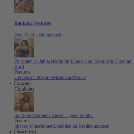
Banking-Features
Dein Geld leicht gemacht
Für unter 18-Jährige
Karte für Kinder und Teens, mit Eltern an
Bord
Features
Gemeinschaftskonto
Mastercard
Wallet
Sparen
Highlights
Sparkonto
Verdiene Zinsen – ganz flexibel
Features
Spaces–Unterkonten
Leitfaden zu Kreditzinssätzen
Investieren