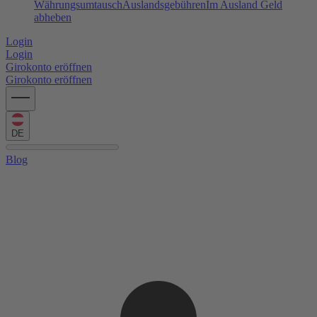
Währungsumtausch
Auslandsgebühren
Im Ausland Geld
abheben
Login
Login
Girokonto eröffnen
Girokonto eröffnen
DE
Blog