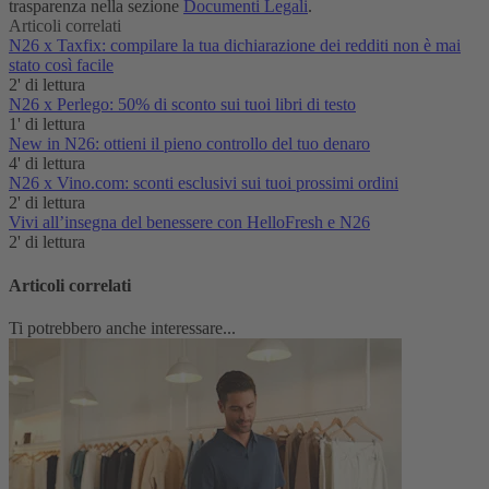
trasparenza nella sezione
Documenti Legali
.
Articoli correlati
N26 x Taxfix: compilare la tua dichiarazione dei redditi non è mai
stato così facile
2' di lettura
N26 x Perlego: 50% di sconto sui tuoi libri di testo
1' di lettura
New in N26: ottieni il pieno controllo del tuo denaro
4' di lettura
N26 x Vino.com: sconti esclusivi sui tuoi prossimi ordini
2' di lettura
Vivi all’insegna del benessere con HelloFresh e N26
2' di lettura
Articoli correlati
Ti potrebbero anche interessare...