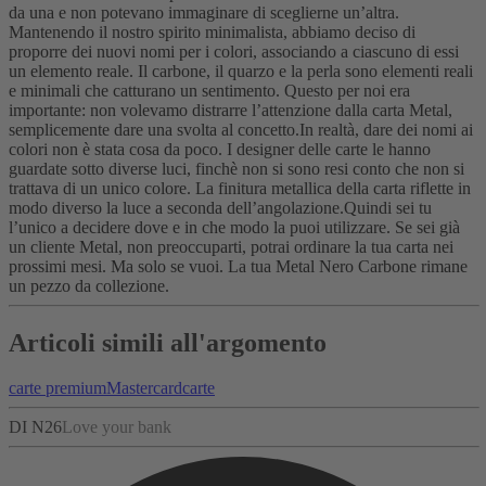
da una e non potevano immaginare di sceglierne un’altra.
Mantenendo il nostro spirito minimalista, abbiamo deciso di
proporre dei nuovi nomi per i colori, associando a ciascuno di essi
un elemento reale. Il carbone, il quarzo e la perla sono elementi reali
e minimali che catturano un sentimento. Questo per noi era
importante: non volevamo distrarre l’attenzione dalla carta Metal,
semplicemente dare una svolta al concetto.
In realtà, dare dei nomi ai
colori non è stata cosa da poco. I designer delle carte le hanno
guardate sotto diverse luci, finchè non si sono resi conto che non si
trattava di un unico colore. La finitura metallica della carta riflette in
modo diverso la luce a seconda dell’angolazione.
Quindi sei tu
l’unico a decidere dove e in che modo la puoi utilizzare.
Se sei già
un cliente Metal, non preoccuparti, potrai ordinare la tua carta nei
prossimi mesi. Ma solo se vuoi. La tua Metal Nero Carbone rimane
un pezzo da collezione.
Articoli simili all'argomento
carte premium
Mastercard
carte
DI N26
Love your bank