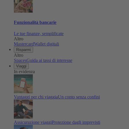
Funzionalità bancarie
Le tue finanze, semplificate
Altro
Mastercard
Wallet digitali
Risparmi
Altro
Spaces
Guida ai tassi di interesse
Viaggi
In evidenza
Vantaggi per chi viaggia
Un conto senza confini
Assicurazione viaggi
Protezione dagli imprevisti