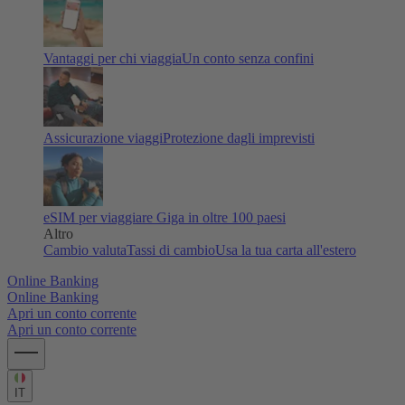
Vantaggi per chi viaggia
Un conto senza confini
Assicurazione viaggi
Protezione dagli imprevisti
eSIM per viaggiare
Giga in oltre 100 paesi
Altro
Cambio valuta
Tassi di cambio
Usa la tua carta all'estero
Online Banking
Online Banking
Apri un conto corrente
Apri un conto corrente
IT