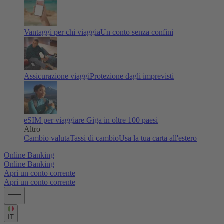
Vantaggi per chi viaggia
Un conto senza confini
Assicurazione viaggi
Protezione dagli imprevisti
eSIM per viaggiare
Giga in oltre 100 paesi
Altro
Cambio valuta
Tassi di cambio
Usa la tua carta all'estero
Online Banking
Online Banking
Apri un conto corrente
Apri un conto corrente
IT