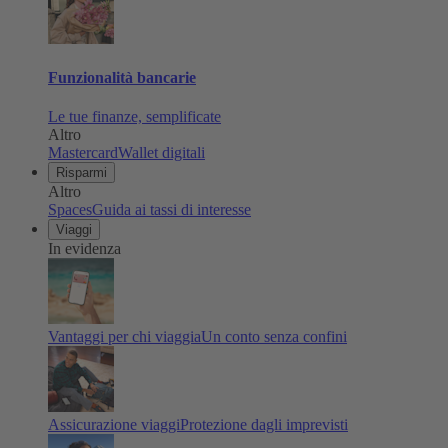
Funzionalità bancarie
Le tue finanze, semplificate
Altro
Mastercard
Wallet digitali
Risparmi
Altro
Spaces
Guida ai tassi di interesse
Viaggi
In evidenza
Vantaggi per chi viaggia
Un conto senza confini
Assicurazione viaggi
Protezione dagli imprevisti