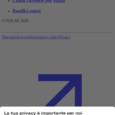
Conto corrente per expat
Bonifici esteri
© N26 SE
2026
Documenti legali
Informativa sulla Privacy