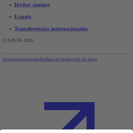
Invitar amigos
Expats
Transferencias internacionales
© N26 SE
2026
Documentos legales
Política de protección de datos