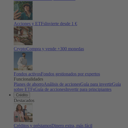
Acciones y ETFs
Invierte desde 1 €
Crypto
Compra y vende +
300
monedas
Fondos activos
Fondos gestionados por expertos
Funcionalidades
Planes de ahorro
Análisis de acciones
Guía para invertir
Guía
sobre ETFs
Guía de acciones
Invertir para principiantes
Crédito
Destacados
Créditos y préstamos
Dinero extra, más fácil