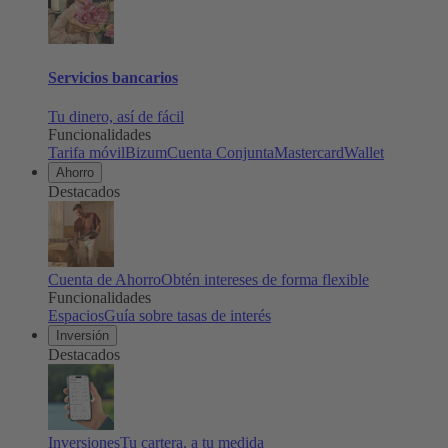
Servicios bancarios
Tu dinero, así de fácil
Funcionalidades
Tarifa móvil
Bizum
Cuenta Conjunta
Mastercard
Wallet
Ahorro
Destacados
Cuenta de Ahorro
Obtén intereses de forma flexible
Funcionalidades
Espacios
Guía sobre tasas de interés
Inversión
Destacados
Inversiones
Tu cartera, a tu medida