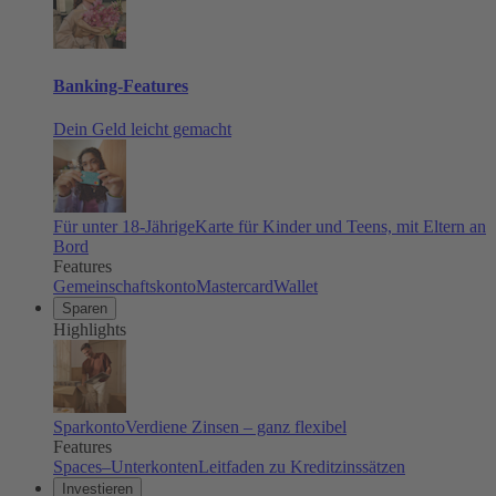
Banking-Features
Dein Geld leicht gemacht
Für unter 18-Jährige
Karte für Kinder und Teens, mit Eltern an
Bord
Features
Gemeinschaftskonto
Mastercard
Wallet
Sparen
Highlights
Sparkonto
Verdiene Zinsen – ganz flexibel
Features
Spaces–Unterkonten
Leitfaden zu Kreditzinssätzen
Investieren