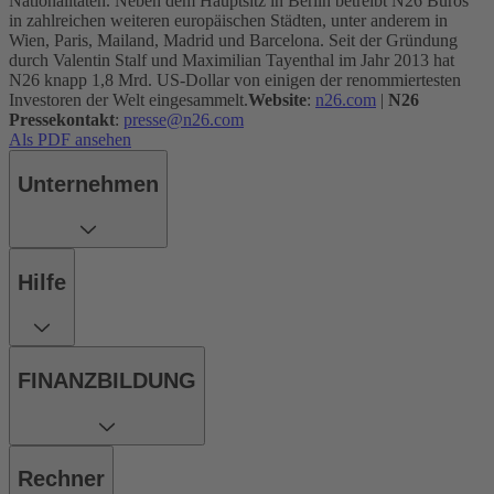
Nationalitäten. Neben dem Hauptsitz in Berlin betreibt N26 Büros
in zahlreichen weiteren europäischen Städten, unter anderem in
Wien, Paris, Mailand, Madrid und Barcelona. Seit der Gründung
durch Valentin Stalf und Maximilian Tayenthal im Jahr 2013 hat
N26 knapp 1,8 Mrd. US-Dollar von einigen der renommiertesten
Investoren der Welt eingesammelt.
Website
:
n26.com
|
N26
Pressekontakt
:
presse@n26.com
Als PDF ansehen
Unternehmen
Hilfe
FINANZBILDUNG
Rechner