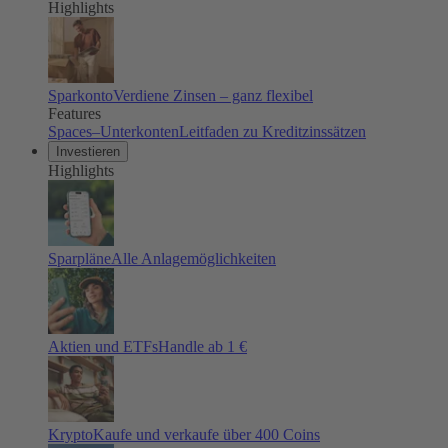
Highlights
Sparkonto
Verdiene Zinsen – ganz flexibel
Features
Spaces–Unterkonten
Leitfaden zu Kreditzinssätzen
Investieren
Highlights
Sparpläne
Alle Anlagemöglichkeiten
Aktien und ETFs
Handle ab 1 €
Krypto
Kaufe und verkaufe über 400 Coins