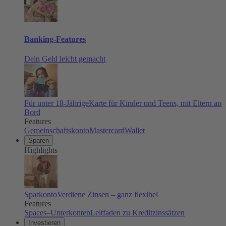
Banking-Features
Dein Geld leicht gemacht
Für unter 18-Jährige
Karte für Kinder und Teens, mit Eltern an
Bord
Features
Gemeinschaftskonto
Mastercard
Wallet
Sparen
Highlights
Sparkonto
Verdiene Zinsen – ganz flexibel
Features
Spaces–Unterkonten
Leitfaden zu Kreditzinssätzen
Investieren