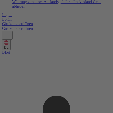
Währungsumtausch
Auslandsgebühren
Im Ausland Geld
abheben
Login
Login
Girokonto eröffnen
Girokonto eröffnen
DE
Blog