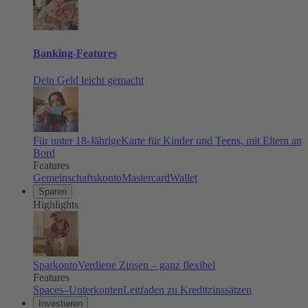
Banking-Features
Dein Geld leicht gemacht
Für unter 18-Jährige
Karte für Kinder und Teens, mit Eltern an
Bord
Features
Gemeinschaftskonto
Mastercard
Wallet
Sparen
Highlights
Sparkonto
Verdiene Zinsen – ganz flexibel
Features
Spaces–Unterkonten
Leitfaden zu Kreditzinssätzen
Investieren