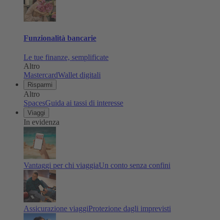
Funzionalità bancarie
Le tue finanze, semplificate
Altro
Mastercard
Wallet digitali
Risparmi
Altro
Spaces
Guida ai tassi di interesse
Viaggi
In evidenza
Vantaggi per chi viaggia
Un conto senza confini
Assicurazione viaggi
Protezione dagli imprevisti