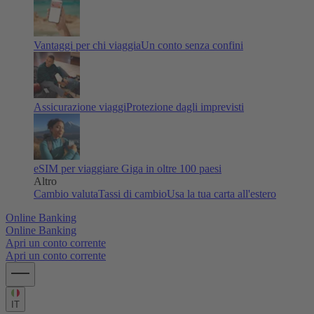
Vantaggi per chi viaggia
Un conto senza confini
Assicurazione viaggi
Protezione dagli imprevisti
eSIM per viaggiare
Giga in oltre 100 paesi
Altro
Cambio valuta
Tassi di cambio
Usa la tua carta all'estero
Online Banking
Online Banking
Apri un conto corrente
Apri un conto corrente
IT