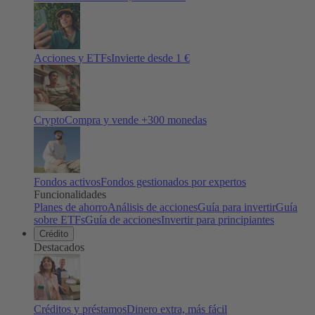
Acciones y ETFs
Invierte desde 1 €
Crypto
Compra y vende +
300
monedas
Fondos activos
Fondos gestionados por expertos
Funcionalidades
Planes de ahorro
Análisis de acciones
Guía para invertir
Guía
sobre ETFs
Guía de acciones
Invertir para principiantes
Crédito
Destacados
Créditos y préstamos
Dinero extra, más fácil