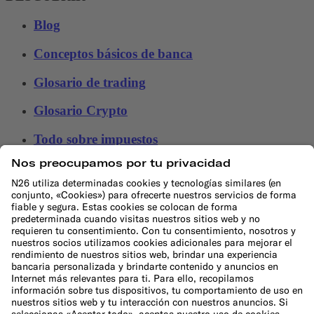
Blog
Conceptos básicos de banca
Glosario de trading
Glosario Crypto
Todo sobre impuestos
Estudios financieros
HERRAMIENTAS FINANCIERAS
Calculadoras financieras
Calculadora gastos
Calculadora 50/30/20
Calculadora de intereses