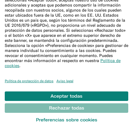
Calculadora de inflación
Calculadora de precio de mudanza
Calculadora de gastos navideños
Más
Cuenta joven para estudiantes
Seguridad
Invitar amigos
Expats
Transferencias internacionales
© N26 SE
2026