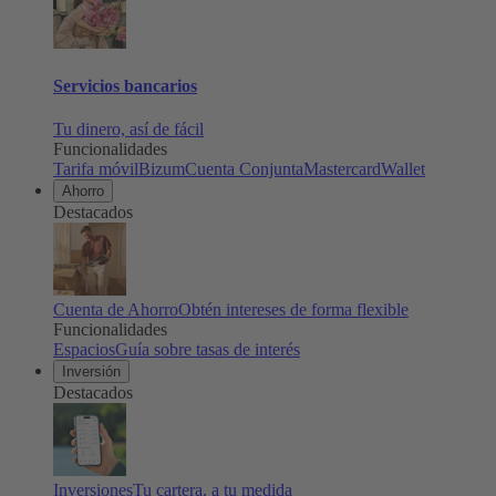
Servicios bancarios
Tu dinero, así de fácil
Funcionalidades
Tarifa móvil
Bizum
Cuenta Conjunta
Mastercard
Wallet
Ahorro
Destacados
Cuenta de Ahorro
Obtén intereses de forma flexible
Funcionalidades
Espacios
Guía sobre tasas de interés
Inversión
Destacados
Inversiones
Tu cartera, a tu medida