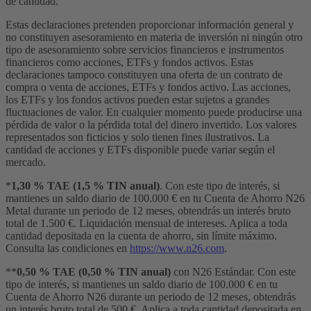
de cantidad.
Estas declaraciones pretenden proporcionar información general y
no constituyen asesoramiento en materia de inversión ni ningún otro
tipo de asesoramiento sobre servicios financieros e instrumentos
financieros como acciones, ETFs y fondos activos. Estas
declaraciones tampoco constituyen una oferta de un contrato de
compra o venta de acciones, ETFs y fondos activo. Las acciones,
los ETFs y los fondos activos pueden estar sujetos a grandes
fluctuaciones de valor. En cualquier momento puede producirse una
pérdida de valor o la pérdida total del dinero invertido. Los valores
representados son ficticios y solo tienen fines ilustrativos. La
cantidad de acciones y ETFs disponible puede variar según el
mercado.
*
1,30 % TAE (1,5 % TIN anual)
. Con este tipo de interés, si
mantienes un saldo diario de 100.000 € en tu Cuenta de Ahorro N26
Metal durante un periodo de 12 meses, obtendrás un interés bruto
total de 1.500 €. Liquidación mensual de intereses. Aplica a toda
cantidad depositada en la cuenta de ahorro, sin límite máximo.
Consulta las condiciones en
https://www.n26.com
.
**
0,50 % TAE (0,50 % TIN anual)
con N26 Estándar. Con este
tipo de interés, si mantienes un saldo diario de 100.000 € en tu
Cuenta de Ahorro N26 durante un periodo de 12 meses, obtendrás
un interés bruto total de 500 €. Aplica a toda cantidad depositada en