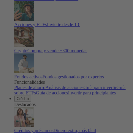
Acciones y ETFs
Invierte desde 1 €
Crypto
Compra y vende +
300
monedas
Fondos activos
Fondos gestionados por expertos
Funcionalidades
Planes de ahorro
Análisis de acciones
Guía para invertir
Guía
sobre ETFs
Guía de acciones
Invertir para principiantes
Crédito
Destacados
Créditos y préstamos
Dinero extra, más fácil