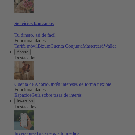
Servicios bancarios
Tu dinero, así de fácil
Funcionalidades
Tarifa móvil
Bizum
Cuenta Conjunta
Mastercard
Wallet
Ahorro
Destacados
Cuenta de Ahorro
Obtén intereses de forma flexible
Funcionalidades
Espacios
Guía sobre tasas de interés
Inversión
Destacados
Inversiones
Tu cartera, a tu medida