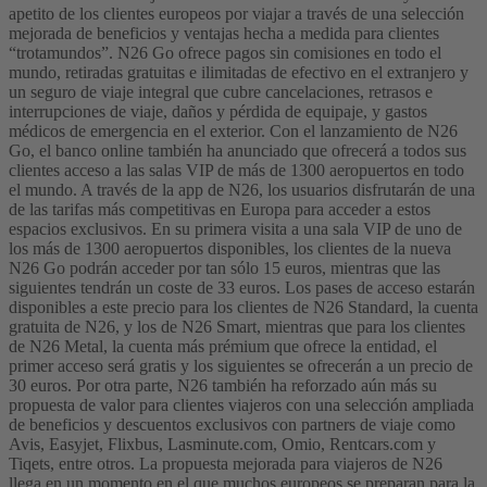
apetito de los clientes europeos por viajar a través de una selección
mejorada de beneficios y ventajas hecha a medida para clientes
“trotamundos”.
N26 Go ofrece pagos sin comisiones en todo el
mundo, retiradas gratuitas e ilimitadas de efectivo en el extranjero y
un seguro de viaje integral que cubre cancelaciones, retrasos e
interrupciones de viaje, daños y pérdida de equipaje, y gastos
médicos de emergencia en el exterior. Con el lanzamiento de N26
Go, el banco online también ha anunciado que ofrecerá a todos sus
clientes acceso a las salas VIP de más de 1300 aeropuertos en todo
el mundo. A través de la app de N26, los usuarios disfrutarán de una
de las tarifas más competitivas en Europa para acceder a estos
espacios exclusivos.
En su primera visita a una sala VIP de uno de
los más de 1300 aeropuertos disponibles, los clientes de la nueva
N26 Go podrán acceder por tan sólo 15 euros, mientras que las
siguientes tendrán un coste de 33 euros. Los pases de acceso estarán
disponibles a este precio para los clientes de N26 Standard, la cuenta
gratuita de N26, y los de N26 Smart, mientras que para los clientes
de N26 Metal, la cuenta más prémium que ofrece la entidad, el
primer acceso será gratis y los siguientes se ofrecerán a un precio de
30 euros.
Por otra parte, N26 también ha reforzado aún más su
propuesta de valor para clientes viajeros con una selección ampliada
de beneficios y descuentos exclusivos con partners de viaje como
Avis, Easyjet, Flixbus, Lasminute.com, Omio, Rentcars.com y
Tiqets, entre otros.
La propuesta mejorada para viajeros de N26
llega en un momento en el que muchos europeos se preparan para la