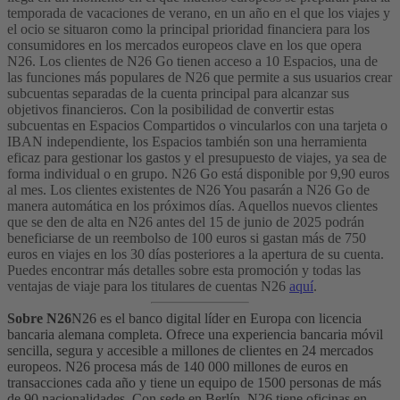
temporada de vacaciones de verano, en un año en el que los viajes y
el ocio se situaron como la principal prioridad financiera para los
consumidores en los mercados europeos clave en los que opera
N26.
Los clientes de N26 Go tienen acceso a 10 Espacios, una de
las funciones más populares de N26 que permite a sus usuarios crear
subcuentas separadas de la cuenta principal para alcanzar sus
objetivos financieros. Con la posibilidad de convertir estas
subcuentas en Espacios Compartidos o vincularlos con una tarjeta o
IBAN independiente, los Espacios también son una herramienta
eficaz para gestionar los gastos y el presupuesto de viajes, ya sea de
forma individual o en grupo.
N26 Go está disponible por 9,90 euros
al mes. Los clientes existentes de N26 You pasarán a N26 Go de
manera automática en los próximos días. Aquellos nuevos clientes
que se den de alta en N26 antes del 15 de junio de 2025 podrán
beneficiarse de un reembolso de 100 euros si gastan más de 750
euros en viajes en los 30 días posteriores a la apertura de su cuenta.
Puedes encontrar más detalles sobre esta promoción y todas las
ventajas de viaje para los titulares de cuentas N26
aquí
.
Sobre N26
N26 es el banco digital líder en Europa con licencia
bancaria alemana completa. Ofrece una experiencia bancaria móvil
sencilla, segura y accesible a millones de clientes en 24 mercados
europeos. N26 procesa más de 140 000 millones de euros en
transacciones cada año y tiene un equipo de 1500 personas de más
de 90 nacionalidades. Con sede en Berlín, N26 tiene oficinas en