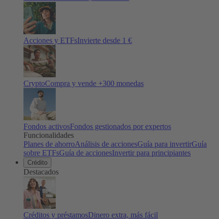
Acciones y ETFs
Invierte desde 1 €
Crypto
Compra y vende +
300
monedas
Fondos activos
Fondos gestionados por expertos
Funcionalidades
Planes de ahorro
Análisis de acciones
Guía para invertir
Guía
sobre ETFs
Guía de acciones
Invertir para principiantes
Crédito
Destacados
Créditos y préstamos
Dinero extra, más fácil