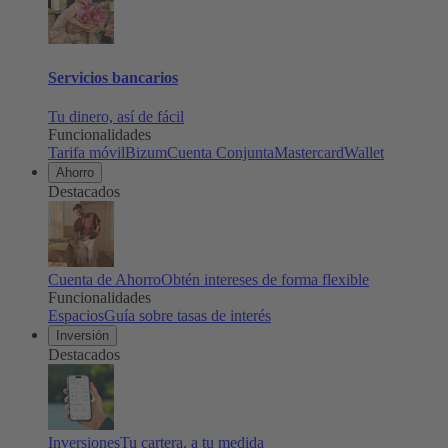
Servicios bancarios
Tu dinero, así de fácil
Funcionalidades
Tarifa móvil
Bizum
Cuenta Conjunta
Mastercard
Wallet
Ahorro
Destacados
Cuenta de Ahorro
Obtén intereses de forma flexible
Funcionalidades
Espacios
Guía sobre tasas de interés
Inversión
Destacados
Inversiones
Tu cartera, a tu medida