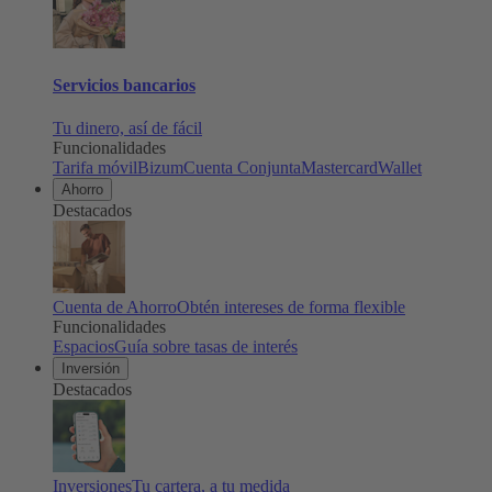
Servicios bancarios
Tu dinero, así de fácil
Funcionalidades
Tarifa móvil
Bizum
Cuenta Conjunta
Mastercard
Wallet
Ahorro
Destacados
Cuenta de Ahorro
Obtén intereses de forma flexible
Funcionalidades
Espacios
Guía sobre tasas de interés
Inversión
Destacados
Inversiones
Tu cartera, a tu medida