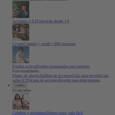
Acciones y ETFs
Invierte desde 1 €
Crypto
Compra y vende +
300
monedas
Fondos activos
Fondos gestionados por expertos
Funcionalidades
Planes de ahorro
Análisis de acciones
Guía para invertir
Guía
sobre ETFs
Guía de acciones
Invertir para principiantes
Crédito
Destacados
Créditos y préstamos
Dinero extra, más fácil