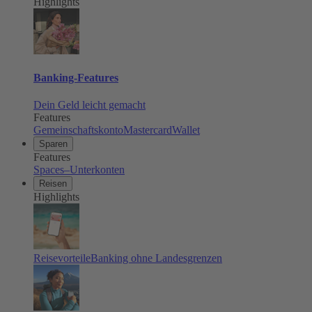
Highlights
Banking-Features
Dein Geld leicht gemacht
Features
Gemeinschaftskonto
Mastercard
Wallet
Sparen
Features
Spaces–Unterkonten
Reisen
Highlights
Reisevorteile
Banking ohne Landesgrenzen