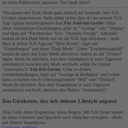
an deine Präferenzen anpassen. Viel Spaß dabei!
*Du kannst den Dark Mode ganz einfach auf Android- oder iOS-
Geräten ausprobieren. Stelle dabei sicher, dass du das neueste N26
App Update heruntergeladen hast.
Für Android-Geräte
: Öffne
deine Smartphone-Einstellungen, gehe zu “Anzeige” oder “Display”
und tippe auf “Nachtmodus” bzw. “Dunkles Design”. Alternativ
kannst du den Dark Mode nur für die N26 App aktivieren – gehe
dazu in deiner N26 App auf “Mein Konto”, tippe auf
“Einstellungen” und dann “Dark Mode”. Unter "Erscheinungsbild"
kannst du dann den Dark Mode aktivieren, indem du auf "Dunkel"
tippst. Wenn du möchtest, dass dein Smartphone je nach Tageszeit
automatisch zwischen den Modi wechselt, wähle die Option
“Automatisch”.
Für iOS-Geräte
: Gehe zu deinen
Geräteeinstellungen, tippe auf “Anzeige & Helligkeit” und wähle
dann zwischen den Erscheinungsbildern “Hell” oder “Dunkel”.
Wenn du möchtest, dass dein Smartphone je nach Tageszeit
automatisch wechselt, aktiviere den Button “Automatisch”.
Das Girokonto, das sich deinem Lifestyle anpasst
Dein Geld, deine Ersparnisse, deine Regeln. Mit N26 Smart kannst
du deine Finanzen und Sparziele noch einfacher verwalten – direkt
auf deinem Smartphone.
Girokonto eröffnen