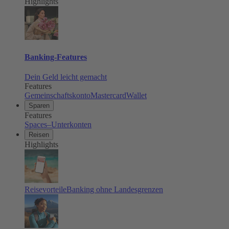
Highlights
Banking-Features
Dein Geld leicht gemacht
Features
Gemeinschaftskonto
Mastercard
Wallet
Sparen
Features
Spaces–Unterkonten
Reisen
Highlights
Reisevorteile
Banking ohne Landesgrenzen