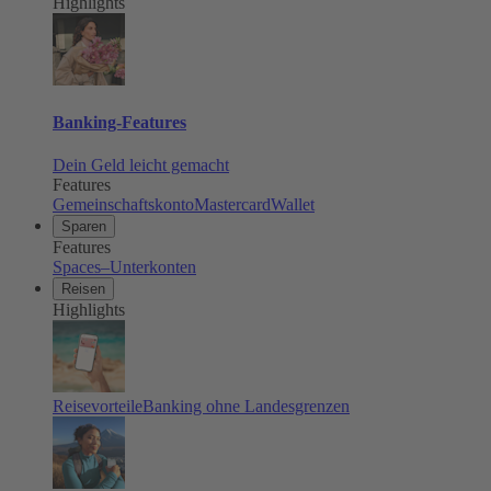
Highlights
Banking-Features
Dein Geld leicht gemacht
Features
Gemeinschaftskonto
Mastercard
Wallet
Sparen
Features
Spaces–Unterkonten
Reisen
Highlights
Reisevorteile
Banking ohne Landesgrenzen