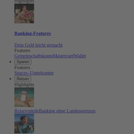
Highlights
Banking-Features
Dein Geld leicht gemacht
Features
Gemeinschaftskonto
Mastercard
Wallet
Sparen
Features
Spaces–Unterkonten
Reisen
Highlights
Reisevorteile
Banking ohne Landesgrenzen