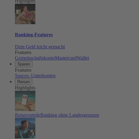
Highlights
Banking-Features
Dein Geld leicht gemacht
Features
Gemeinschaftskonto
Mastercard
Wallet
Sparen
Features
Spaces–Unterkonten
Reisen
Highlights
Reisevorteile
Banking ohne Landesgrenzen