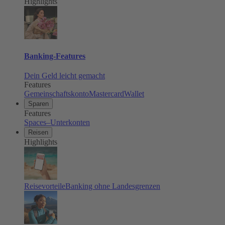
Highlights
Banking-Features
Dein Geld leicht gemacht
Features
Gemeinschaftskonto
Mastercard
Wallet
Sparen
Features
Spaces–Unterkonten
Reisen
Highlights
Reisevorteile
Banking ohne Landesgrenzen