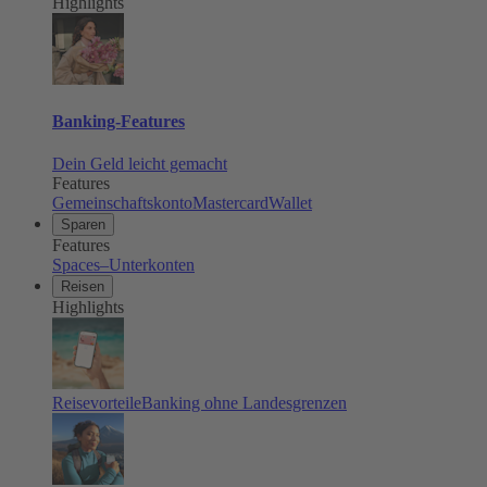
Highlights
Banking-Features
Dein Geld leicht gemacht
Features
Gemeinschaftskonto
Mastercard
Wallet
Sparen
Features
Spaces–Unterkonten
Reisen
Highlights
Reisevorteile
Banking ohne Landesgrenzen