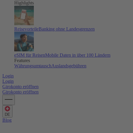
Highlights
Reisevorteile
Banking ohne Landesgrenzen
eSIM für Reisen
Mobile Daten in über 100 Ländern
Features
Währungsumtausch
Auslandsgebühren
Login
Login
Girokonto eröffnen
Girokonto eröffnen
DE
Blog