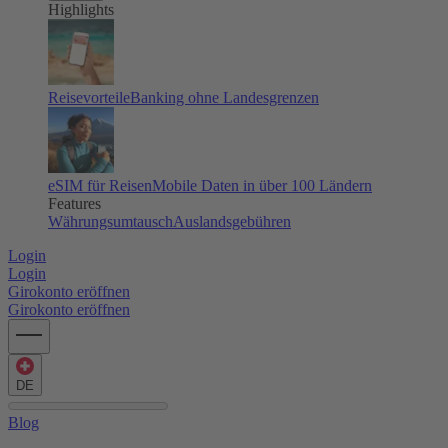
Highlights
Reisevorteile
Banking ohne Landesgrenzen
eSIM für Reisen
Mobile Daten in über 100 Ländern
Features
Währungsumtausch
Auslandsgebühren
Login
Login
Girokonto eröffnen
Girokonto eröffnen
DE
Blog