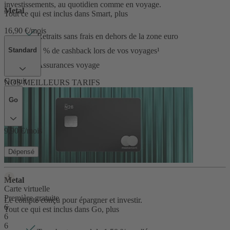
investissements, au quotidien comme en voyage.
Metal
Tout ce qui est inclus dans Smart, plus
16,90 €/mois
Retraits sans frais en dehors de la zone euro
1 % de cashback lors de vos voyages¹
Standard
Assurances voyage
Gratuit
NOS MEILLEURS TARIFS
Go
9,90 €/mois
Dépensé
Metal
Carte virtuelle
Première gratuite
Le compte conçu pour épargner et investir.
6
Tout ce qui est inclus dans Go, plus
6
6