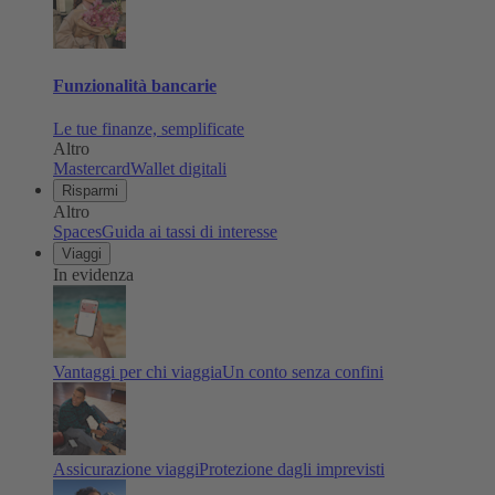
Funzionalità bancarie
Le tue finanze, semplificate
Altro
Mastercard
Wallet digitali
Risparmi
Altro
Spaces
Guida ai tassi di interesse
Viaggi
In evidenza
Vantaggi per chi viaggia
Un conto senza confini
Assicurazione viaggi
Protezione dagli imprevisti