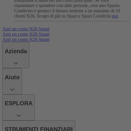
tranquillità il saldo del tuo conto principale.
Se vuoi
risparmiare e spendere con altre persone, crea uno Spazio
Condiviso e gestisci il denaro insieme a un massimo di 10
clienti N26.
Scopri di più su Spazi e Spazi Condivisi
qui
.
Apri un conto N26 Smart
Apri un conto N26 Smart
Apri un conto N26 Smart
Azienda
Aiuto
ESPLORA
STRUMENTI FINANZIARI