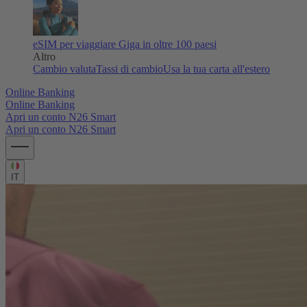
eSIM per viaggiare
Giga in oltre 100 paesi
Altro
Cambio valuta
Tassi di cambio
Usa la tua carta all'estero
Online Banking
Online Banking
Apri un conto N26 Smart
Apri un conto N26 Smart
IT