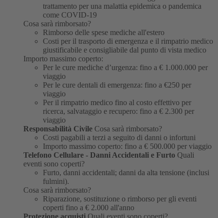
trattamento per una malattia epidemica o pandemica
come COVID-19
Cosa sarà rimborsato?
Rimborso delle spese mediche all'estero
Costi per il trasporto di emergenza e il rimpatrio medico
giustificabile e consigliabile dal punto di vista medico
Importo massimo coperto:
Per le cure mediche d’urgenza: fino a € 1.000.000 per
viaggio
Per le cure dentali di emergenza: fino a €250 per
viaggio
Per il rimpatrio medico fino al costo effettivo per
ricerca, salvataggio e recupero: fino a € 2.300 per
viaggio
Responsabilità Civile
Cosa sarà rimborsato?
Costi pagabili a terzi a seguito di danni o infortuni
Importo massimo coperto: fino a € 500.000 per viaggio
Telefono Cellulare - Danni Accidentali e Furto
Quali
eventi sono coperti?
Furto, danni accidentali; danni da alta tensione (inclusi
fulmini).
Cosa sarà rimborsato?
Riparazione, sostituzione o rimborso per gli eventi
coperti fino a € 2.000 all'anno
Protezione acquisti
Quali eventi sono coperti?