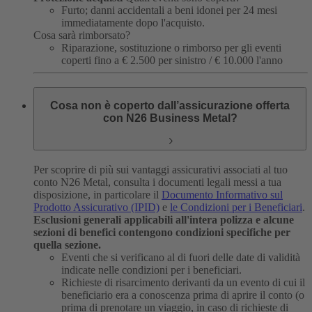
Furto; danni accidentali a beni idonei per 24 mesi
immediatamente dopo l'acquisto.
Cosa sarà rimborsato?
Riparazione, sostituzione o rimborso per gli eventi
coperti fino a € 2.500 per sinistro / € 10.000 l'anno
Cosa non è coperto dall’assicurazione offerta
con N26 Business Metal?
Per scoprire di più sui vantaggi assicurativi associati al tuo
conto N26 Metal, consulta i documenti legali messi a tua
disposizione, in particolare il
Documento Informativo sul
Prodotto Assicurativo (IPID)
e
le Condizioni per i Beneficiari
.
Esclusioni generali applicabili all'intera polizza e alcune
sezioni di benefici contengono condizioni specifiche per
quella sezione.
Eventi che si verificano al di fuori delle date di validità
indicate nelle condizioni per i beneficiari.
Richieste di risarcimento derivanti da un evento di cui il
beneficiario era a conoscenza prima di aprire il conto (o
prima di prenotare un viaggio, in caso di richieste di