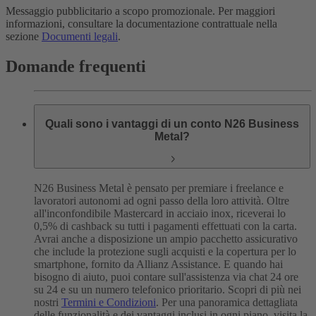
Messaggio pubblicitario a scopo promozionale. Per maggiori
informazioni, consultare la documentazione contrattuale nella
sezione
Documenti legali
.
Domande frequenti
Quali sono i vantaggi di un conto N26 Business
Metal?
N26 Business Metal è pensato per premiare i freelance e
lavoratori autonomi ad ogni passo della loro attività. Oltre
all'inconfondibile Mastercard in acciaio inox, riceverai lo
0,5% di cashback su tutti i pagamenti effettuati con la carta.
Avrai anche a disposizione un ampio pacchetto assicurativo
che include la protezione sugli acquisti e la copertura per lo
smartphone, fornito da Allianz Assistance. E quando hai
bisogno di aiuto, puoi contare sull'assistenza via chat 24 ore
su 24 e su un numero telefonico prioritario. Scopri di più nei
nostri
Termini e Condizioni
.
Per una panoramica dettagliata
delle funzionalità e dei vantaggi inclusi in ogni piano, visita la