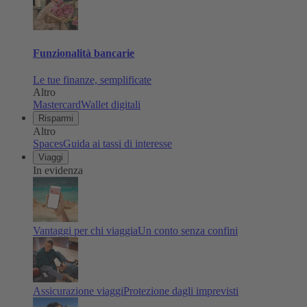
Funzionalità bancarie
Le tue finanze, semplificate
Altro
Mastercard
Wallet digitali
Risparmi
Altro
Spaces
Guida ai tassi di interesse
Viaggi
In evidenza
Vantaggi per chi viaggia
Un conto senza confini
Assicurazione viaggi
Protezione dagli imprevisti