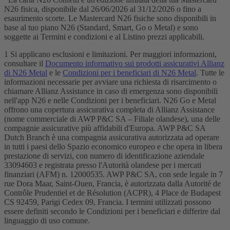
N26 fisica, disponibile dal 26/06/2026 al 31/12/2026 o fino a
esaurimento scorte. Le Mastercard N26 fisiche sono disponibili in
base al tuo piano N26 (Standard, Smart, Go o Metal) e sono
soggette ai Termini e condizioni e al Listino prezzi applicabili.
1 Si applicano esclusioni e limitazioni. Per maggiori informazioni,
consultare il
Documento informativo sui prodotti assicurativi Allianz
di N26 Metal
e le
Condizioni per i beneficiari di N26 Metal
. Tutte le
informazioni necessarie per avviare una richiesta di risarcimento o
chiamare Allianz Assistance in caso di emergenza sono disponibili
nell'app N26 e nelle Condizioni per i beneficiari. N26 Go e Metal
offrono una copertura assicurativa completa di Allianz Assistance
(nome commerciale di AWP P&C SA – Filiale olandese), una delle
compagnie assicurative più affidabili d'Europa. AWP P&C SA
Dutch Branch è una compagnia assicurativa autorizzata ad operare
in tutti i paesi dello Spazio economico europeo e che opera in libera
prestazione di servizi, con numero di identificazione aziendale
33094603 e registrata presso l'Autorità olandese per i mercati
finanziari (AFM) n. 12000535. AWP P&C SA, con sede legale in 7
rue Dora Maar, Saint-Ouen, Francia, è autorizzata dalla Autorité de
Contrôle Prudentiel et de Résolution (ACPR), 4 Place de Budapest
CS 92459, Parigi Cedex 09, Francia. I termini utilizzati possono
essere definiti secondo le Condizioni per i beneficiari e differire dal
linguaggio di uso comune.