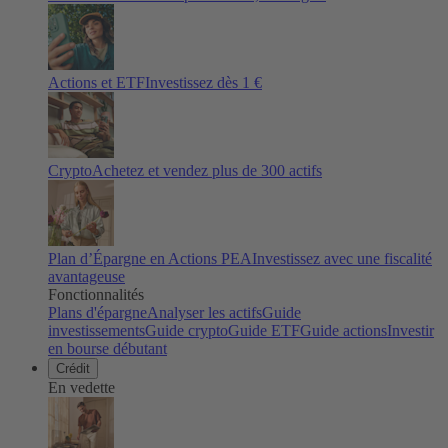
Actions et ETF
Investissez dès 1 €
Crypto
Achetez et vendez plus de
300
actifs
Plan d’Épargne en Actions PEA
Investissez avec une fiscalité
avantageuse
Fonctionnalités
Plans d'épargne
Analyser les actifs
Guide
investissements
Guide crypto
Guide ETF
Guide actions
Investir
en bourse débutant
Crédit
En vedette