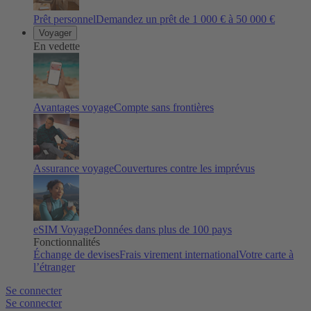
Prêt personnel
Demandez un prêt de 1 000 € à 50 000 €
Voyager
En vedette
Avantages voyage
Compte sans frontières
Assurance voyage
Couvertures contre les imprévus
eSIM Voyage
Données dans plus de 100 pays
Fonctionnalités
Échange de devises
Frais virement international
Votre carte à
l’étranger
Se connecter
Se connecter