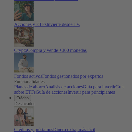
Acciones y ETFs
Invierte desde 1 €
Crypto
Compra y vende +
300
monedas
Fondos activos
Fondos gestionados por expertos
Funcionalidades
Planes de ahorro
Análisis de acciones
Guía para invertir
Guía
sobre ETFs
Guía de acciones
Invertir para principiantes
Crédito
Destacados
Créditos y préstamos
Dinero extra, más fácil