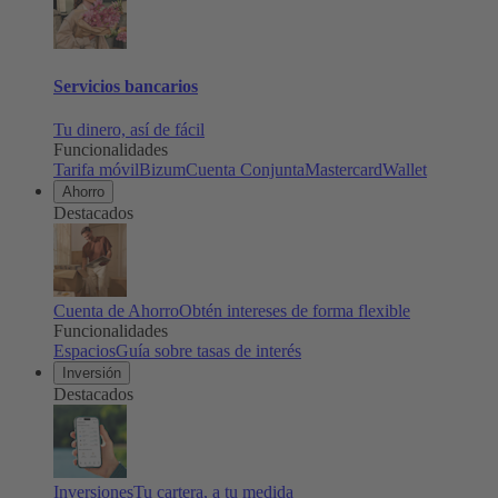
Servicios bancarios
Tu dinero, así de fácil
Funcionalidades
Tarifa móvil
Bizum
Cuenta Conjunta
Mastercard
Wallet
Ahorro
Destacados
Cuenta de Ahorro
Obtén intereses de forma flexible
Funcionalidades
Espacios
Guía sobre tasas de interés
Inversión
Destacados
Inversiones
Tu cartera, a tu medida